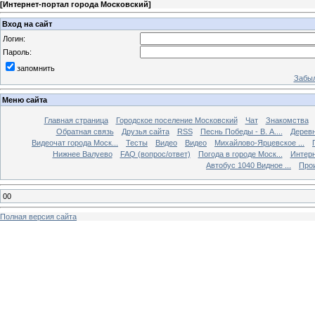
[
Интернет-портал города Московский
]
Вход на сайт
Логин:
Пароль:
запомнить
Забыл
Меню сайта
Главная страница
Городское поселение Московский
Чат
Знакомства
Обратная связь
Друзья сайта
RSS
Песнь Победы - В. А....
Дерев
Видеочат города Моск...
Тесты
Видео
Видео
Михайлово-Ярцевское ...
Нижнее Валуево
FAQ (вопрос/ответ)
Погода в городе Моск...
Интерн
Автобус 1040 Видное ...
Прои
00
Полная версия сайта