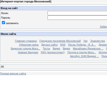
[
Интернет-портал города Московский
]
Вход на сайт
Логин:
Пароль:
запомнить
Забыл
Меню сайта
Главная страница
Городское поселение Московский
Чат
Знакомства
Обратная связь
Друзья сайта
RSS
Песнь Победы - В. А....
Дерев
Видеочат города Моск...
Тесты
Видео
Видео
Михайлово-Ярцевское ...
Нижнее Валуево
FAQ (вопрос/ответ)
Погода в городе Моск...
Интерн
Автобус 1040 Видное ...
Прои
00
Полная версия сайта