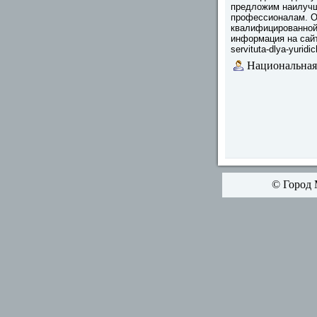
предложим наилучш
профессионалам. О
квалифицированной
информация на сайте:
servituta-dlya-yuridic
Национальная
© Город 