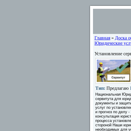
Главная
»
Доска 
Юридические услу
Установление сер
Тип:
Предлагаю
Национальная Юрид
сервитута для юри
документы и защит
услуг по установле
и прогноз по делу 
консультация юрист
процесса установле
стороной Наши юрис
необходимых для у