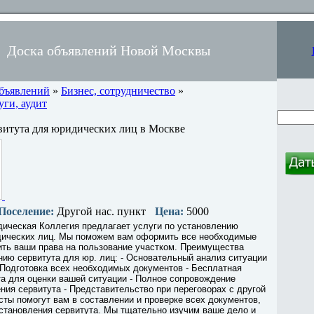
Доска объявлений Новой Москвы
объявлений
»
Бизнес, сотрудничество
»
ги, аудит
витута для юридических лиц в Москве
Поселение:
Другой нас. пункт
Цена:
5000
ическая Коллегия предлагает услуги по установлению
дических лиц. Мы поможем вам оформить все необходимые
ить ваши права на пользование участком. Преимущества
нию сервитута для юр. лиц: - Основательный анализ ситуации
- Подготовка всех необходимых документов - Бесплатная
а для оценки вашей ситуации - Полное сопровождение
ния сервитута - Представительство при переговорах с другой
ты помогут вам в составлении и проверке всех документов,
становления сервитута. Мы тщательно изучим ваше дело и