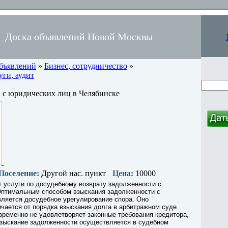
Доска объявлений Новой Москвы
объявлений
»
Бизнес, сотрудничество
»
ги, аудит
 с юридических лиц в Челябинске
Поселение:
Другой нас. пункт
Цена:
10000
 услуги по досудебному возврату задолженности с
Оптимальным способом взыскания задолженности с
вляется досудебное урегулирование спора. Оно
чается от порядка взыскания долга в арбитражном суде.
ременно не удовлетворяет законные требования кредитора,
взыскание задолженности осуществляется в судебном