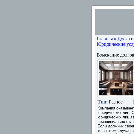
Главная
»
Доска 
Юридические услу
Взыскание долгов
Тип:
Разное
Компания оказывает
юридических лиц. 
юридических лиц я
принципиально отли
Если должник своев
то в таком случае 