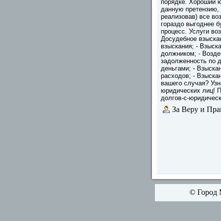
порядке. Хороший 
данную претензию, 
реализовав) все во
гораздо выгоднее б
процесс. Услуги во
Досудебное взыска
взыскания; - Взыск
должником; - Возде
задолженность по д
деньгами; - Взыска
расходов; - Взыска
вашего случая? Узн
юридических лиц! П
долгов-с-юридичес
За Веру и Пра
© Город 