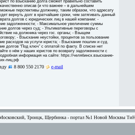
юрист по взысканию долга сможет правильно составить
качественно описав (и что важнее – в дальнейшем
зможные перспективы должнику, таким образом, что адресату
удет вернуть долг в кратчайшие сроки, чем затягивать данный
зврата долгов с юридических лиц в нашей компании: -
ние задолженности; - Максимальное увеличение суммы
ание долгов через суд; - Ультимативные переговоры с
йствие на должника через гос. органы; - Взыщем
оговору; - Взыскание неустойки, процентов за пользование
ние расходов на услуги юриста; - Взыскание пошлин и суд.
ние долгов “Под ключ” с оплатой по факту. В списке нет
айте о нём у наших юристов по возврату задолженности с
одробная информация на сайте: https://челябинск.взыскание-
ких-лиц.рф
вду
8 800 550 2170
e-mail
Московский, Троицк, Щербинка - портал №1 Новой Москвы Ти