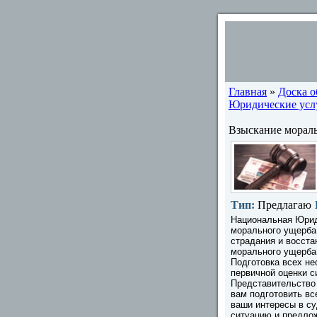
Главная
»
Доска 
Юридические услу
Взыскание мораль
Тип:
Предлагаю
Национальная Юрид
морального ущерба
страдания и восста
морального ущерба
Подготовка всех н
первичной оценки 
Представительство 
вам подготовить вс
ваши интересы в су
ситуацию и предло