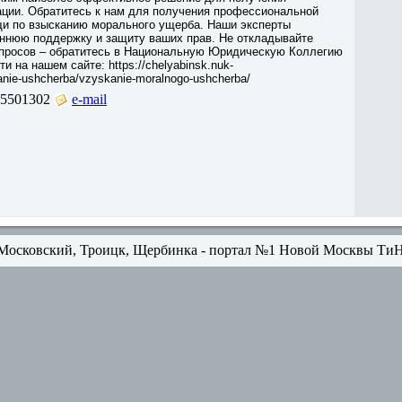
ации. Обратитесь к нам для получения профессиональной
и по взысканию морального ущерба. Наши эксперты
оннюю поддержку и защиту ваших прав. Не откладывайте
просов – обратитесь в Национальную Юридическую Коллегию
и на нашем сайте: https://chelyabinsk.nuk-
kanie-ushcherba/vzyskanie-moralnogo-ushcherba/
5501302
e-mail
Московский, Троицк, Щербинка - портал №1 Новой Москвы Ти