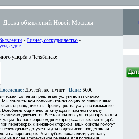
Доска объявлений Новой Москвы
объявлений
»
Бизнес, сотрудничество
»
ги, аудит
ного ущерба в Челябинске
Поселение:
Другой нас. пункт
Цена:
5000
ическая Коллегия предлагает услуги по взысканию
. Мы поможем вам получить компенсацию за причиненные
новить справедливость. Преимущества услуг по взысканию
: Всеобъемлющий анализ ситуации и прогноз по делу
еобходимых документов Бесплатная консультация юриста для
ситуации Полное сопровождение процесса взыскания ущерба
при переговорах с виновной стороной Наши юристы помогут
е необходимые документы для подачи иска, представляя
де и на переговорах. Мы глубоко проанализируем вашу
жим наиболее эффективное решение для получения