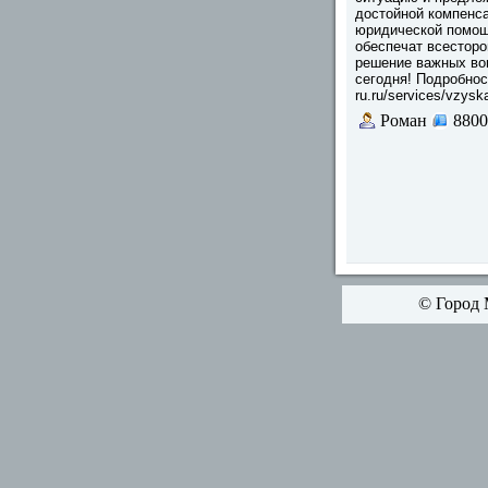
достойной компенс
юридической помощ
обеспечат всестор
решение важных во
сегодня! Подробност
ru.ru/services/vzys
Роман
8800
© Город 