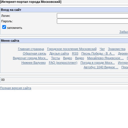
[
Интернет-портал города Московский
]
Вход на сайт
Логин:
Пароль:
запомнить
Забыл
Меню сайта
Главная страница
Городское поселение Московский
Чат
Знакомства
Обратная связь
Друзья сайта
RSS
Песнь Победы - В. А....
Дерев
Видеочат города Моск...
Тесты
Видео
Видео
Михайлово-Ярцевское ...
Нижнее Валуево
FAQ (вопрос/ответ)
Погода в городе Моск...
Интерн
Автобус 1040 Видное ...
Прои
00
Полная версия сайта