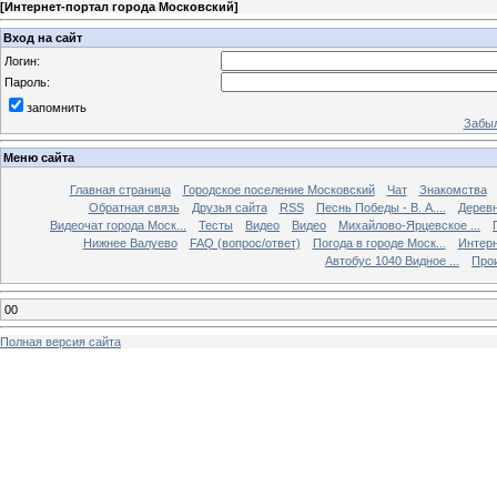
[
Интернет-портал города Московский
]
Вход на сайт
Логин:
Пароль:
запомнить
Забыл
Меню сайта
Главная страница
Городское поселение Московский
Чат
Знакомства
Обратная связь
Друзья сайта
RSS
Песнь Победы - В. А....
Дерев
Видеочат города Моск...
Тесты
Видео
Видео
Михайлово-Ярцевское ...
Нижнее Валуево
FAQ (вопрос/ответ)
Погода в городе Моск...
Интерн
Автобус 1040 Видное ...
Прои
00
Полная версия сайта