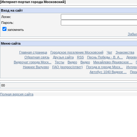
[
Интернет-портал города Московский
]
Вход на сайт
Логин:
Пароль:
запомнить
Забыл
Меню сайта
Главная страница
Городское поселение Московский
Чат
Знакомства
Обратная связь
Друзья сайта
RSS
Песнь Победы - В. А....
Дерев
Видеочат города Моск...
Тесты
Видео
Видео
Михайлово-Ярцевское ...
Нижнее Валуево
FAQ (вопрос/ответ)
Погода в городе Моск...
Интерн
Автобус 1040 Видное ...
Прои
00
Полная версия сайта