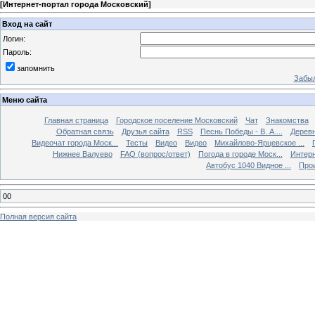
[
Интернет-портал города Московский
]
Вход на сайт
Логин:
Пароль:
запомнить
Забыл
Меню сайта
Главная страница
Городское поселение Московский
Чат
Знакомства
Обратная связь
Друзья сайта
RSS
Песнь Победы - В. А....
Дерев
Видеочат города Моск...
Тесты
Видео
Видео
Михайлово-Ярцевское ...
Нижнее Валуево
FAQ (вопрос/ответ)
Погода в городе Моск...
Интерн
Автобус 1040 Видное ...
Прои
00
Полная версия сайта