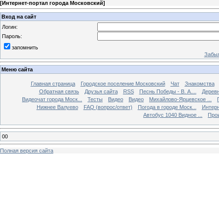
[
Интернет-портал города Московский
]
Вход на сайт
Логин:
Пароль:
запомнить
Забыл
Меню сайта
Главная страница
Городское поселение Московский
Чат
Знакомства
Обратная связь
Друзья сайта
RSS
Песнь Победы - В. А....
Дерев
Видеочат города Моск...
Тесты
Видео
Видео
Михайлово-Ярцевское ...
Нижнее Валуево
FAQ (вопрос/ответ)
Погода в городе Моск...
Интерн
Автобус 1040 Видное ...
Прои
00
Полная версия сайта