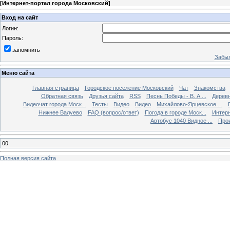
[
Интернет-портал города Московский
]
Вход на сайт
Логин:
Пароль:
запомнить
Забыл
Меню сайта
Главная страница
Городское поселение Московский
Чат
Знакомства
Обратная связь
Друзья сайта
RSS
Песнь Победы - В. А....
Дерев
Видеочат города Моск...
Тесты
Видео
Видео
Михайлово-Ярцевское ...
Нижнее Валуево
FAQ (вопрос/ответ)
Погода в городе Моск...
Интерн
Автобус 1040 Видное ...
Прои
00
Полная версия сайта