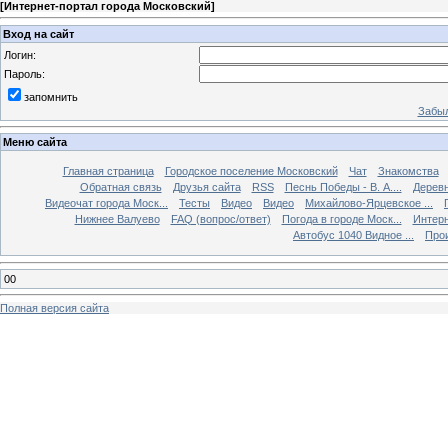
[
Интернет-портал города Московский
]
Вход на сайт
Логин:
Пароль:
запомнить
Забыл
Меню сайта
Главная страница
Городское поселение Московский
Чат
Знакомства
Обратная связь
Друзья сайта
RSS
Песнь Победы - В. А....
Дерев
Видеочат города Моск...
Тесты
Видео
Видео
Михайлово-Ярцевское ...
Нижнее Валуево
FAQ (вопрос/ответ)
Погода в городе Моск...
Интерн
Автобус 1040 Видное ...
Прои
00
Полная версия сайта