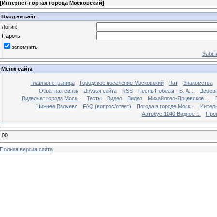
[
Интернет-портал города Московский
]
Вход на сайт
Логин:
Пароль:
запомнить
Забыл
Меню сайта
Главная страница
Городское поселение Московский
Чат
Знакомства
Обратная связь
Друзья сайта
RSS
Песнь Победы - В. А....
Дерев
Видеочат города Моск...
Тесты
Видео
Видео
Михайлово-Ярцевское ...
Нижнее Валуево
FAQ (вопрос/ответ)
Погода в городе Моск...
Интерн
Автобус 1040 Видное ...
Прои
00
Полная версия сайта