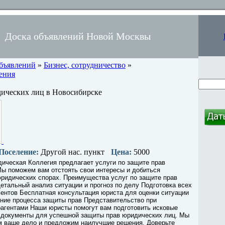
Доска объявлений Новой Москвы
объявлений
»
Бизнес, сотрудничество
»
ения
ических лиц в Новосибирске
Поселение:
Другой нас. пункт
Цена:
5000
ическая Коллегия предлагает услуги по защите прав
Мы поможем вам отстоять свои интересы и добиться
юридических спорах. Преимущества услуг по защите прав
етальный анализ ситуации и прогноз по делу Подготовка всех
ентов Бесплатная консультация юриста для оценки ситуации
ние процесса защиты прав Представительство при
рагентами Наши юристы помогут вам подготовить исковые
е документы для успешной защиты прав юридических лиц. Мы
м ваше дело и предложим наилучшие решения. Доверьте