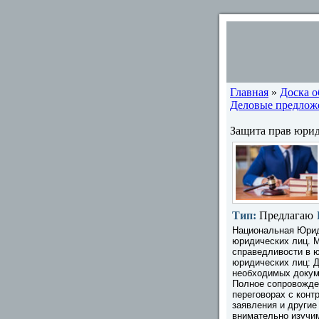
Главная
»
Доска 
Деловые предлож
Защита прав юрид
Тип:
Предлагаю
Национальная Юрид
юридических лиц. 
справедливости в 
юридических лиц: Д
необходимых докум
Полное сопровожде
переговорах с конт
заявления и други
внимательно изучи