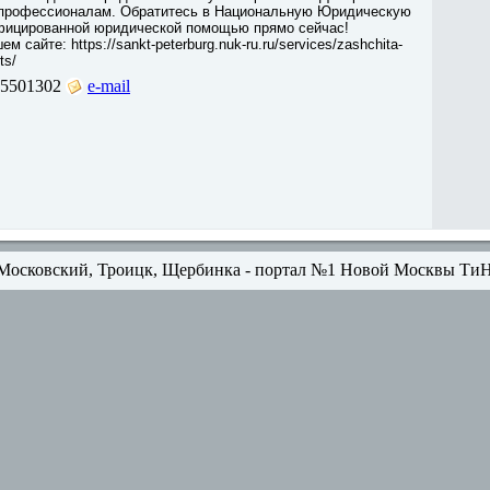
 профессионалам. Обратитесь в Национальную Юридическую
фицированной юридической помощью прямо сейчас!
 сайте: https://sankt-peterburg.nuk-ru.ru/services/zashchita-
ts/
5501302
e-mail
Московский, Троицк, Щербинка - портал №1 Новой Москвы Ти