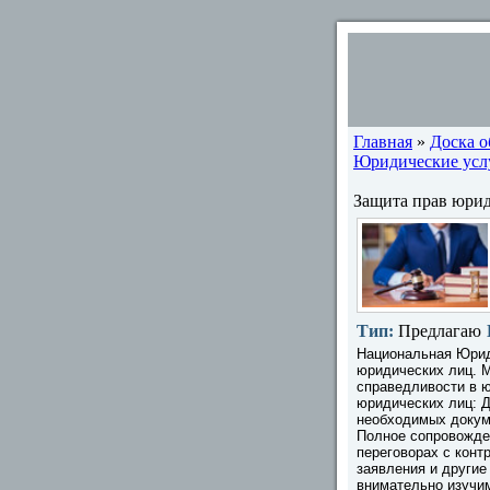
Главная
»
Доска 
Юридические услу
Защита прав юрид
Тип:
Предлагаю
Национальная Юрид
юридических лиц. 
справедливости в 
юридических лиц: Д
необходимых докум
Полное сопровожде
переговорах с конт
заявления и други
внимательно изучи