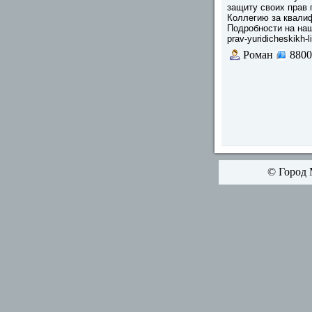
защиту своих прав
Коллегию за квали
Подробности на нашем
prav-yuridicheskikh-li
Роман
8800
© Город 