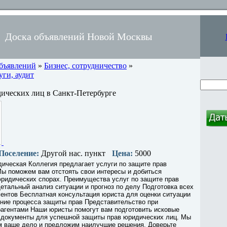
Доска объявлений Новой Москвы
объявлений
»
Бизнес, сотрудничество
»
ги, аудит
ических лиц в Санкт-Петербурге
Поселение:
Другой нас. пункт
Цена:
5000
ическая Коллегия предлагает услуги по защите прав
Мы поможем вам отстоять свои интересы и добиться
юридических спорах. Преимущества услуг по защите прав
етальный анализ ситуации и прогноз по делу Подготовка всех
ентов Бесплатная консультация юриста для оценки ситуации
ние процесса защиты прав Представительство при
рагентами Наши юристы помогут вам подготовить исковые
е документы для успешной защиты прав юридических лиц. Мы
м ваше дело и предложим наилучшие решения. Доверьте