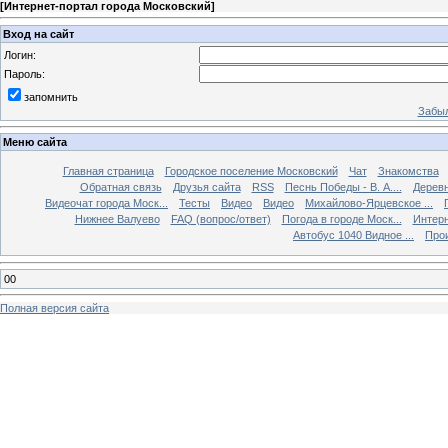
[
Интернет-портал города Московский
]
Вход на сайт
Логин:
Пароль:
запомнить
Забыл
Меню сайта
Главная страница
Городское поселение Московский
Чат
Знакомства
Обратная связь
Друзья сайта
RSS
Песнь Победы - В. А....
Дерев
Видеочат города Моск...
Тесты
Видео
Видео
Михайлово-Ярцевское ...
Нижнее Валуево
FAQ (вопрос/ответ)
Погода в городе Моск...
Интерн
Автобус 1040 Видное ...
Прои
00
Полная версия сайта