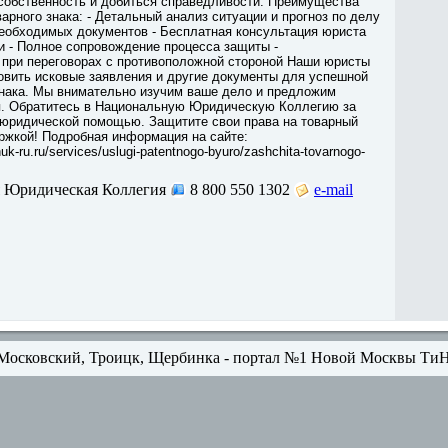
собственность и добиться справедливости. Преимущества
варного знака: - Детальный анализ ситуации и прогноз по делу
необходимых документов - Бесплатная консультация юриста
и - Полное сопровождение процесса защиты -
 при переговорах с противоположной стороной Наши юристы
овить исковые заявления и другие документы для успешной
знака. Мы внимательно изучим ваше дело и предложим
. Обратитесь в Национальную Юридическую Коллегию за
юридической помощью. Защитите свои права на товарный
ржкой! Подробная информация на сайте:
nuk-ru.ru/services/uslugi-patentnogo-byuro/zashchita-tovarnogo-
 Юридическая Коллегия
8 800 550 1302
e-mail
Московский, Троицк, Щербинка - портал №1 Новой Москвы Ти