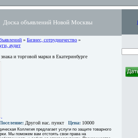
Доска объявлений Новой Москвы
объявлений
»
Бизнес, сотрудничество
»
ги, аудит
 знака и торговой марки в Екатеринбурге
Поселение:
Другой нас. пункт
Цена:
10000
ическая Коллегия предлагает услуги по защите товарного
арки. Мы поможем вам отстоять свои права на