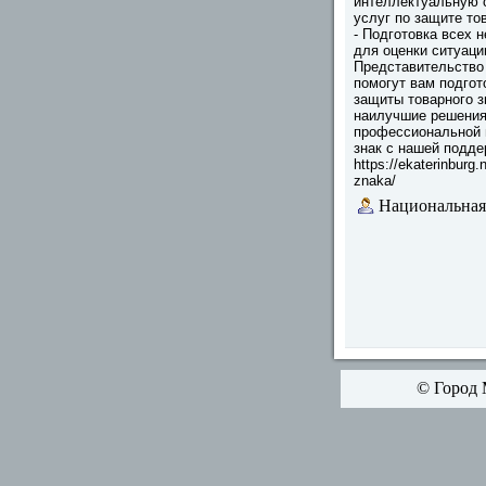
интеллектуальную 
услуг по защите то
- Подготовка всех 
для оценки ситуаци
Представительство
помогут вам подгот
защиты товарного 
наилучшие решения
профессиональной 
знак с нашей подде
https://ekaterinburg.
znaka/
Национальная
© Город 