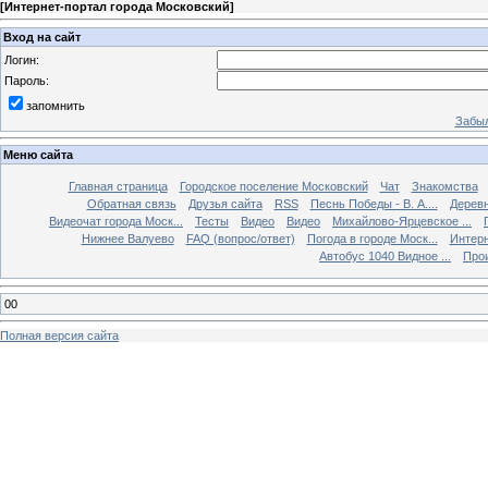
[
Интернет-портал города Московский
]
Вход на сайт
Логин:
Пароль:
запомнить
Забыл
Меню сайта
Главная страница
Городское поселение Московский
Чат
Знакомства
Обратная связь
Друзья сайта
RSS
Песнь Победы - В. А....
Дерев
Видеочат города Моск...
Тесты
Видео
Видео
Михайлово-Ярцевское ...
Нижнее Валуево
FAQ (вопрос/ответ)
Погода в городе Моск...
Интерн
Автобус 1040 Видное ...
Прои
00
Полная версия сайта