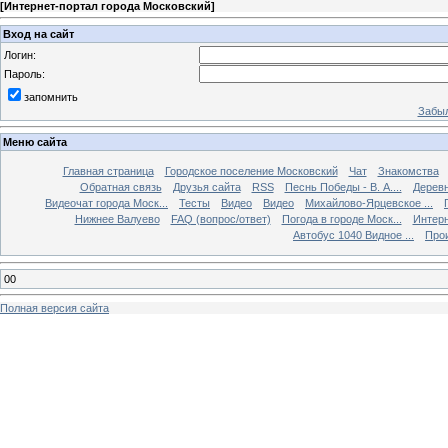
[
Интернет-портал города Московский
]
Вход на сайт
Логин:
Пароль:
запомнить
Забыл
Меню сайта
Главная страница
Городское поселение Московский
Чат
Знакомства
Обратная связь
Друзья сайта
RSS
Песнь Победы - В. А....
Дерев
Видеочат города Моск...
Тесты
Видео
Видео
Михайлово-Ярцевское ...
Нижнее Валуево
FAQ (вопрос/ответ)
Погода в городе Моск...
Интерн
Автобус 1040 Видное ...
Прои
00
Полная версия сайта