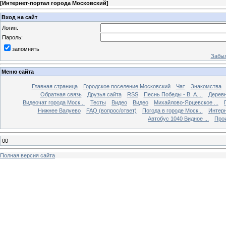
[
Интернет-портал города Московский
]
Вход на сайт
Логин:
Пароль:
запомнить
Забыл
Меню сайта
Главная страница
Городское поселение Московский
Чат
Знакомства
Обратная связь
Друзья сайта
RSS
Песнь Победы - В. А....
Дерев
Видеочат города Моск...
Тесты
Видео
Видео
Михайлово-Ярцевское ...
Нижнее Валуево
FAQ (вопрос/ответ)
Погода в городе Моск...
Интерн
Автобус 1040 Видное ...
Прои
00
Полная версия сайта