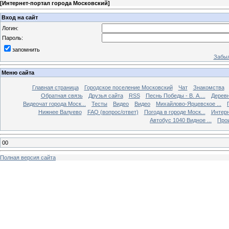
[
Интернет-портал города Московский
]
Вход на сайт
Логин:
Пароль:
запомнить
Забыл
Меню сайта
Главная страница
Городское поселение Московский
Чат
Знакомства
Обратная связь
Друзья сайта
RSS
Песнь Победы - В. А....
Дерев
Видеочат города Моск...
Тесты
Видео
Видео
Михайлово-Ярцевское ...
Нижнее Валуево
FAQ (вопрос/ответ)
Погода в городе Моск...
Интерн
Автобус 1040 Видное ...
Прои
00
Полная версия сайта