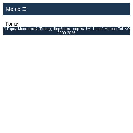
Меню ☰
Гонки
© Город Московский, Троицк, Щербинка - портал №1 Новой Москвы ТиНАО
2009-2026