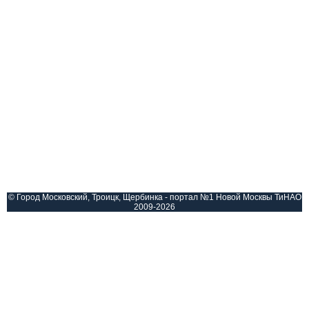
© Город Московский, Троицк, Щербинка - портал №1 Новой Москвы ТиНАО
2009-2026