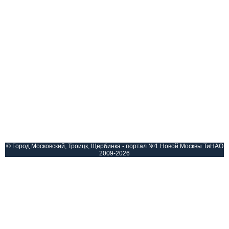
© Город Московский, Троицк, Щербинка - портал №1 Новой Москвы ТиНАО
2009-2026