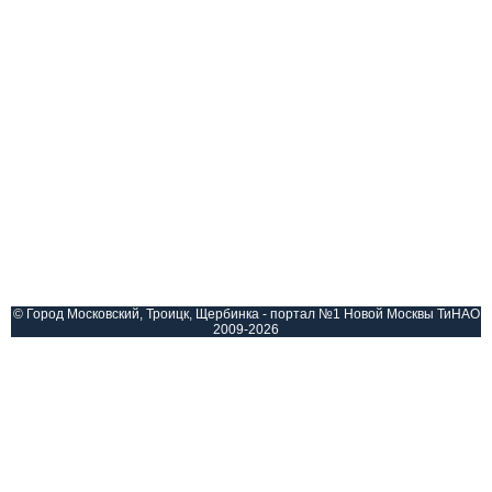
© Город Московский, Троицк, Щербинка - портал №1 Новой Москвы ТиНАО
2009-2026