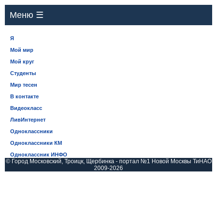
Меню ☰
Я
Мой мир
Мой круг
Студенты
Мир тесен
В контакте
Видеокласс
ЛивИнтернет
Одноклассники
Одноклассники КМ
Одноклассник ИНФО
© Город Московский, Троицк, Щербинка - портал №1 Новой Москвы ТиНАО
2009-2026