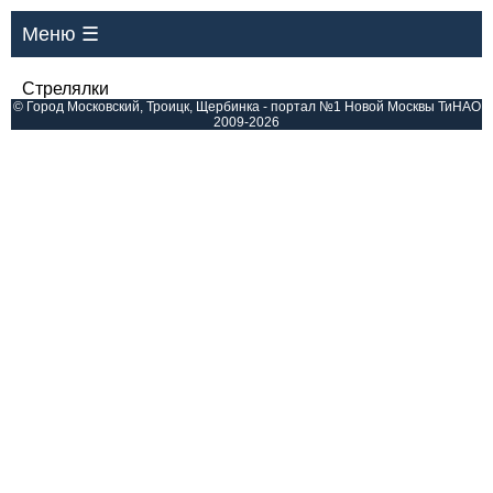
Меню ☰
Стрелялки
© Город Московский, Троицк, Щербинка - портал №1 Новой Москвы ТиНАО
2009-2026