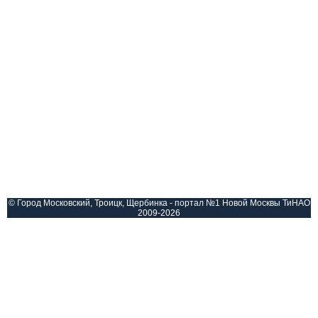
© Город Московский, Троицк, Щербинка - портал №1 Новой Москвы ТиНАО
2009-2026