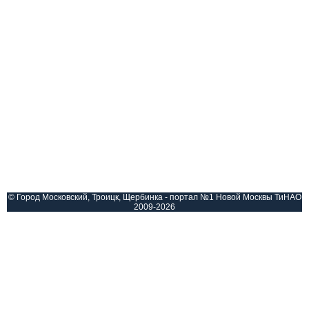
© Город Московский, Троицк, Щербинка - портал №1 Новой Москвы ТиНАО
2009-2026