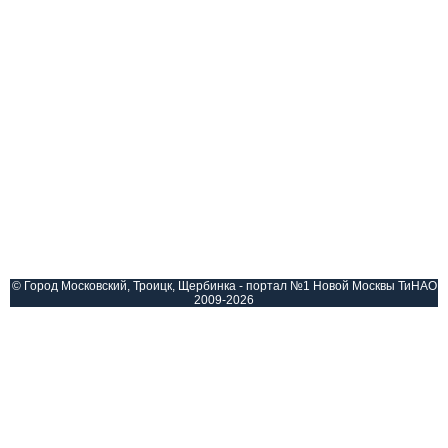
© Город Московский, Троицк, Щербинка - портал №1 Новой Москвы ТиНАО
2009-2026