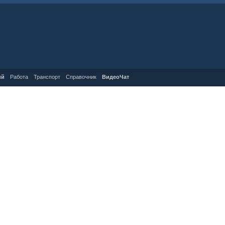
ий
Работа
Транспорт
Справочник
ВидеоЧат