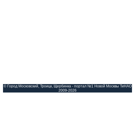
© Город Московский, Троицк, Щербинка - портал №1 Новой Москвы ТиНАО
2009-2026