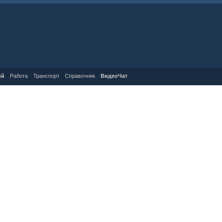
ий
Работа
Транспорт
Справочник
ВидеоЧат