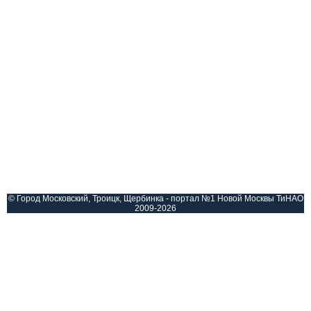
© Город Московский, Троицк, Щербинка - портал №1 Новой Москвы ТиНАО
2009-2026