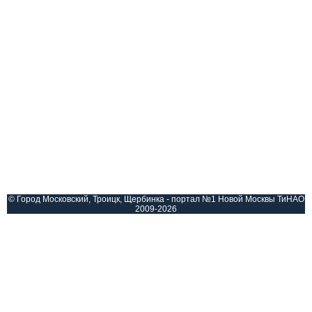
© Город Московский, Троицк, Щербинка - портал №1 Новой Москвы ТиНАО
2009-2026