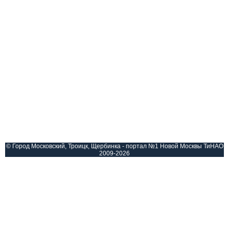
© Город Московский, Троицк, Щербинка - портал №1 Новой Москвы ТиНАО
2009-2026