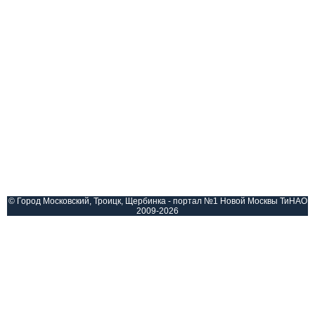
© Город Московский, Троицк, Щербинка - портал №1 Новой Москвы ТиНАО
2009-2026