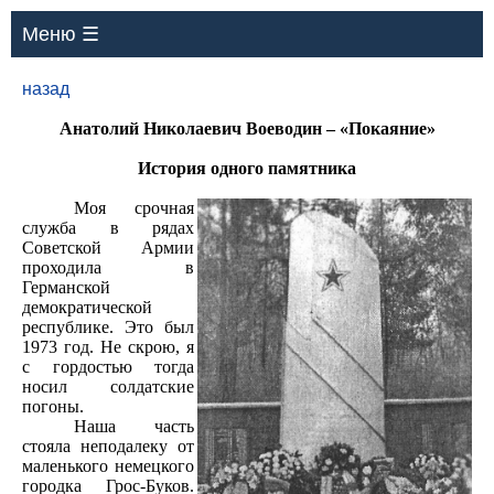
Меню ☰
назад
Анатолий Николаевич Воеводин – «Покаяние»
История одного памятника
Моя срочная
служба в рядах
Советской Армии
проходила в
Германской
демократической
республике. Это был
1973 год. Не скрою, я
с гордостью тогда
носил солдатские
погоны.
Наша часть
стояла неподалеку от
маленького немецкого
городка Грос-Буков.