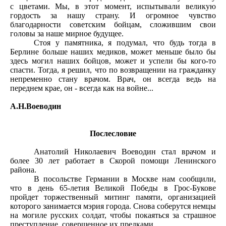
с цветами. Мы, в этот момент, испытывали великую
гордость за нашу страну. И огромное чувство
благодарности советским бойцам, сложившим свои
головы за наше мирное будущее.
Стоя у памятника, я подумал, что будь тогда в
Берлине больше наших медиков, может меньше было бы
здесь могил наших бойцов, может и успели бы кого-то
спасти. Тогда, я решил, что по возвращении на гражданку
непременно стану врачом. Врач, он всегда ведь на
переднем крае, он - всегда как на войне...
А.Н.Воеводин
Послесловие
Анатолий Николаевич Воеводин стал врачом и
более 30 лет работает в Скорой помощи Ленинского
района.
В посольстве Германии в Москве нам сообщили,
что в день 65-летия Великой Победы в Грос-Букове
пройдет торжественный митинг памяти, организацией
которого занимается мэрия города. Снова соберутся немцы
на могиле русских солдат, чтобы покаяться за страшное
преступление, совершенное их предками.