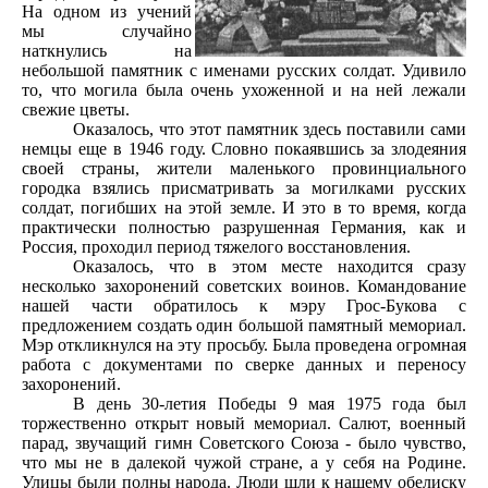
На одном из учений
мы случайно
наткнулись на
небольшой памятник с именами русских солдат. Удивило
то, что могила была очень ухоженной и на ней лежали
свежие цветы.
Оказалось, что этот памятник здесь поставили сами
немцы еще в 1946 году. Словно покаявшись за злодеяния
своей страны, жители маленького провинциального
городка взялись присматривать за могилками русских
солдат, погибших на этой земле. И это в то время, когда
практически полностью разрушенная Германия, как и
Россия, проходил период тяжелого восстановления.
Оказалось, что в этом месте находится сразу
несколько захоронений советских воинов. Командование
нашей части обратилось к мэру Грос-Букова с
предложением создать один большой памятный мемориал.
Мэр откликнулся на эту просьбу. Была проведена огромная
работа с документами по сверке данных и переносу
захоронений.
В день 30-летия Победы 9 мая 1975 года был
торжественно открыт новый мемориал. Салют, военный
парад, звучащий гимн Советского Союза - было чувство,
что мы не в далекой чужой стране, а у себя на Родине.
Улицы были полны народа. Люди шли к нашему обелиску