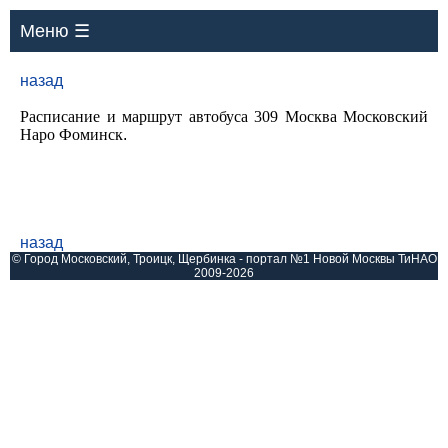
Меню ☰
назад
Расписание и маршрут автобуса 309 Москва Московский
Наро Фоминск
.
назад
© Город Московский, Троицк, Щербинка - портал №1 Новой Москвы ТиНАО
2009-2026