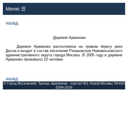
Меню ☰
назад
Деревня Армазово
Деревня Армазово расположена на правом берегу реки
Десна и входит в состав поселения Рязановское Новомосковского
административного округа города Москвы. В 2005 году в деревне
Армазово проживало 10 человек.
назад
© Город Московский, Троицк, Щербинка - портал №1 Новой Москвы ТиНАО
2009-2026