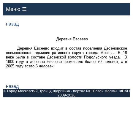
Меню ☰
назад
Деревня Евсеево
Деревня Евсеево входит в состав поселения Десёновское
новмосковскго административного округа города Москвы. В 19
веке была в составе Десенской волости Подольского уезда.
В
1900 году в деревне Евсеево проживало более 70 человек, а в
2005 году всего 6 человек.
назад
© Город Московский, Троицк, Щербинка - портал №1 Новой Москвы ТиНАО
2009-2026