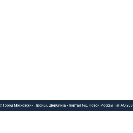
© Город Московский, Троицк, Щербинка - портал №1 Новой Москвы ТиНАО 200