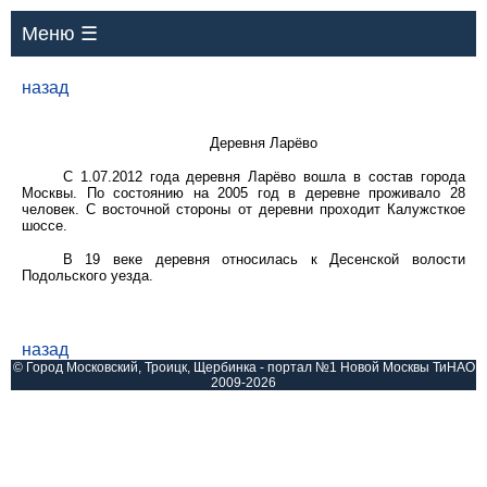
Меню ☰
назад
Деревня Ларёво
С 1.07.2012 года деревня Ларёво вошла в состав города
Москвы. По состоянию на 2005 год в деревне проживало 28
человек. С восточной стороны от деревни проходит Калужсткое
шоссе.
В 19 веке деревня относилась к Десенской волости
Подольского уезда.
назад
© Город Московский, Троицк, Щербинка - портал №1 Новой Москвы ТиНАО
2009-2026