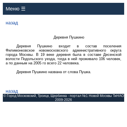
Меню ☰
назад
Деревня Пушкино
Деревня Пушкино входит в состав поселения
Филимонковское новомосковского административного округа
города Москвы. В 19 веке деревня была в составе Десенской
волости Подольского уезда, тогда в ней проживало 106 человек,
а по данным на 2005 го всего 22 человека.
Деревня Пушкино названа от слова Пушка.
назад
© Город Московский, Троицк, Щербинка - портал №1 Новой Москвы ТиНАО
2009-2026