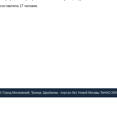
составляла 17 человек.
© Город Московский, Троицк, Щербинка - портал №1 Новой Москвы ТиНАО 200