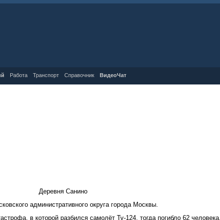
ий
Работа
Транспорт
Справочник
ВидеоЧат
Деревня Санино
ковского административного округа города Москвы.
астрофа, в которой разбился самолёт Ту-124, тогда погибло 62 человека