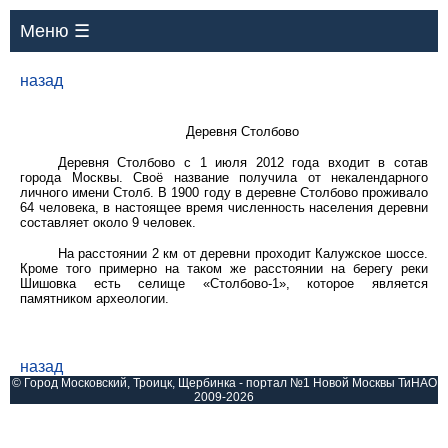
Меню ☰
назад
Деревня Столбово
Деревня Столбово с 1 июля 2012 года входит в сотав
города Москвы. Своё название получила от некалендарного
личного имени Столб. В 1900 году в деревне Столбово проживало
64 человека, в настоящее время численность населения деревни
составляет около 9 человек.
На расстоянии 2 км от деревни проходит Калужское шоссе.
Кроме того примерно на таком же расстоянии на берегу реки
Шишовка есть селище «Столбово-1», которое является
памятником археологии.
назад
© Город Московский, Троицк, Щербинка - портал №1 Новой Москвы ТиНАО
2009-2026