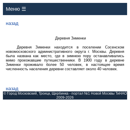
Меню ☰
назад
Деревня Зименки
Деревня Зименки находится в поселении Сосенском
новомосковского административного округа г. Москвы. Деревня
была названа как место, где в зимнюю пору останавливались
мимо проезжавшие путешественники. В 1900 году в деревне
Зименки проживало более 50 человек, в настоящее время
численность населения деревни составляет около 40 человек.
назад
© Город Московский, Троицк, Щербинка - портал №1 Новой Москвы ТиНАО
2009-2026