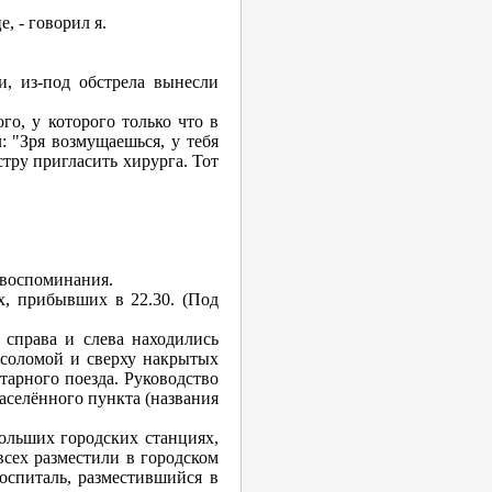
, - говорил я.
и, из-под обстрела вынесли
о, у которого только что в
: "Зря возмущаешься, у тебя
стру пригласить хирурга. Тот
и воспоминания.
х, прибывших в 22.30. (Под
 справа и слева находились
 соломой и сверху накрытых
тарного поезда. Руководство
аселённого пункта (названия
ольших городских станциях,
всех разместили в городском
оспиталь, разместившийся в