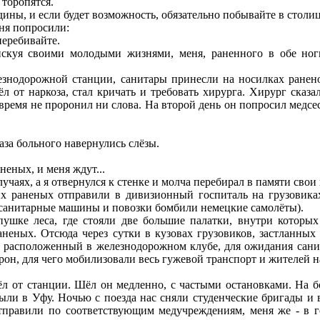
 торопятся.
ины, и если будет возможность, обязательно побывайте в столице
еня попросили:
перебивайте.
искуя своими молодыми жизнями, меня, раненного в обе ног
знодорожной станции, санитары принесли на носилках раненог
 от наркоза, стал кричать и требовать хирурга. Хирург сказал
 время не проронил ни слова. На второй день он попросил медсе
лаза больного навернулись слёзы.
неных, и меня ждут...
учаях, а я отвернулся к стенке и молча перебирал в памяти сво
чих раненых отправили в дивизионный госпиталь на грузовика
к санитарные машины и повозки бомбили немецкие самолёты).
ушке леса, где стояли две большие палатки, внутри которых
аненых. Отсюда через сутки в кузовах грузовиков, застланных
, расположенный в железнодорожном клубе, для ожидания сани
рон, для чего мобилизовали весь гужевой транспорт и жителей н
ёл от станции. Шёл он медленно, с частыми остановками. На б
ыли в Уфу. Ночью с поезда нас сняли студенческие бригады и 
 отправили по соответствующим медучреждениям, меня же - в г