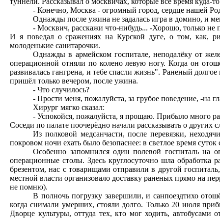
туннели. Рассказывал о москвичах, которые всё время куда-то
- Конечно, Москва - огромный город, сердце нашей Род
Однажды после ужина не задалась игра в домино, и м
- Москвич, расскажи что-нибудь... -Хорошо, только не 
И я поведал о сражениях на Курской дуге, о том, как, р
молоденькие санитарочки.
Однажды в армейском госпитале, неподалёку от желе
операционной отняли по колено левую ногу. Когда он отошёл
развивалась гангрена, и тебе спасли жизнь". Раненый долгое
пришёл только вечером, после ужина.
- Что случилось?
- Прости меня, пожалуйста, за грубое поведение, -на г
Хирург мягко сказал:
- Успокойся, пожалуйста, я прощаю. Прибыло много ра
Соседи по палате поочерёдно начали рассказывать о других сл
Из полковой медсанчасти, после перевязки, неходя
покровом ночи ехать было безопаснее: в светлое время суто
Особенно запомнился один полевой госпиталь на оп
операционные столы. Здесь круглосуточно шла обработка р
брезентом, нас с товарищами отправили в другой госпиталь
местной власти организовало доставку раненых прямо на пер
не помню).
В полночь погрузку завершили, и санпоездтихо отош
когда снимали умерших, стояли долго. Только 20 июля приб
Дворце культуры, оттуда тех, кто мог ходить, автобусами