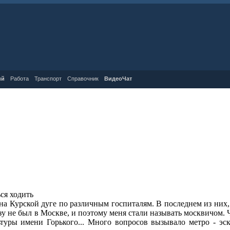
ий
Работа
Транспорт
Справочник
ВидеоЧат
ся ходить
на Курской дуге по различным госпиталям. В последнем из них, 
азу не был в Москве, и поэтому меня стали называть москвичом.
уры имени Горького... Много вопросов вызывало метро - эск