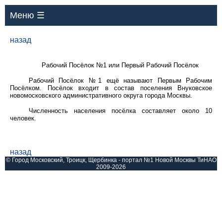
Меню ☰
назад
Рабочий Посёлок №1 или Первый Рабочий Посёлок
Рабочий Посёлок №1 ещё называют Первым Рабочим
Посёлком. Посёлок входит в состав поселения Внуковское
новомосковского административного округа города Москвы.
Численность населения посёлка составляет около 10
человек.
назад
© Город Московский, Троицк, Щербинка - портал №1 Новой Москвы ТиНАО
2009-2026