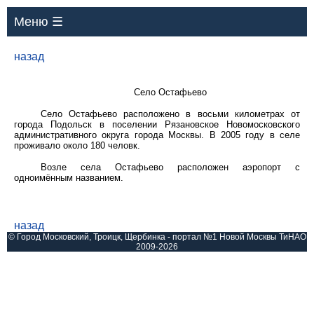
Меню ☰
назад
Село Остафьево
Село Остафьево расположено в восьми километрах от
города Подольск в поселении Рязановское Новомосковского
административного округа города Москвы. В 2005 году в селе
проживало около 180 человк.
Возле села Остафьево расположен аэропорт с
одноимённым названием.
назад
© Город Московский, Троицк, Щербинка - портал №1 Новой Москвы ТиНАО
2009-2026